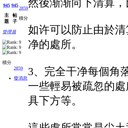
然後渐渐向下清算，
945
945
2859
主
帖
積分
題
子
如许可以防止由於清
管理員
净的處所。
積分
3、完全干净每個角
2859
發消息
一些輕易被疏忽的處
具下方等。
這些處所常常是尘土