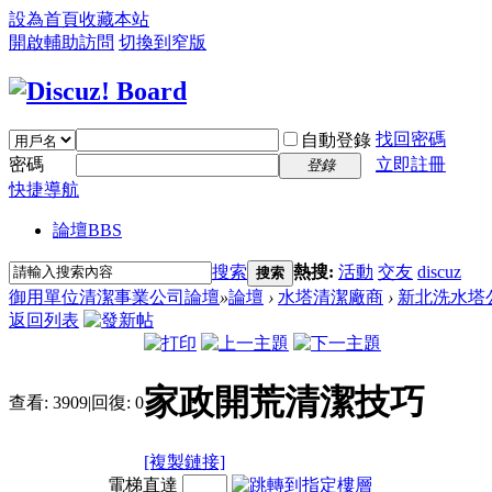
設為首頁
收藏本站
開啟輔助訪問
切換到窄版
找回密碼
自動登錄
密碼
立即註冊
登錄
快捷導航
論壇
BBS
搜索
熱搜:
活動
交友
discuz
搜索
御用單位清潔事業公司論壇
»
論壇
›
水塔清潔廠商
›
新北洗水塔
返回列表
家政開荒清潔技巧
查看:
3909
|
回復:
0
[複製鏈接]
電梯直達